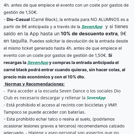
4h. antes de que empiece el evento con un coste por gastos de
gestión de 1,50€.
-
Dio-Casual
(Carné Black),
la entrada para NO ALUMNOS es a
y si tienes
partir de 8€ anticipada y a través de la
SevenApp
saldo en la App hasta un
10% de descuento extra
, 9€
en taquilla.
Puedes solicitar la devolución de la entrada desde
el mismo ticket generado hasta 4h. antes de que empiece el
evento con un coste por gastos de gestión de 1,50€.
Si
recargas la
SevenApp
y compras la entrada anticipada el
carné black podrá entrar cuando quieras, sin hacer colas, al
precio más económico y con el 10% dto.
 Normas y Recomendaciones:
-  Para acceder a la escuela Seven Dance o los sociales Dio 
Club es necesario descargar y rellenar la 
SevenApp
- Está prohibido el acceso al recinto con bicicletas y VMP. 
- Esta prohibido echar talco o resina al suelo, (podríamos
ocasionar lesiones graves a terceros) recomendamos calzado
- Higiene y aseo personal son aspectos que no
adecuado.