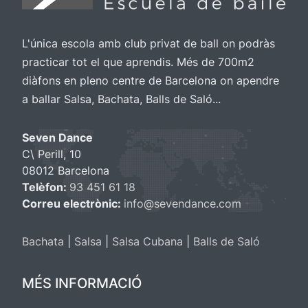
L'única escola amb club privat de ball on podràs
practicar tot el que aprendis. Més de 700m2
diàfons en pleno centre de Barcelona on apendre
a ballar Salsa, Bachata, Balls de Saló...
Seven Dance
C\ Perill, 10
08012 Barcelona
Telèfon:
93 451 61 18
Correu electrònic:
info@sevendance.com
Bachata
|
Salsa
|
Salsa Cubana
|
Balls de Saló
MÉS INFORMACIÓ