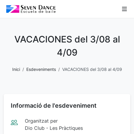
 Sub-Menu
 Sub-Menu
VACACIONES del 3/08 al
 Sub-Menu
4/09
Inici
Esdeveniments
VACACIONES del 3/08 al 4/09
 Sub-Menu
Informació de l'esdeveniment
Organitzat per
Dio Club - Les Pràctiques