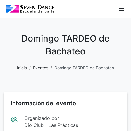
 Sub-Menu
 Sub-Menu
Domingo TARDEO de
 Sub-Menu
Bachateo
Inicio
Eventos
Domingo TARDEO de Bachateo
 Sub-Menu
Información del evento
Organizado por
Dio Club - Las Prácticas