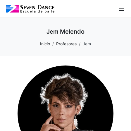
 Sub-Menu
Jem Melendo
 Sub-Menu
Inicio
Profesores
Jem
 Sub-Menu
 Sub-Menu