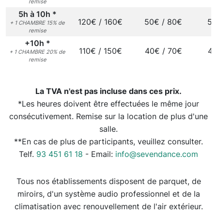
remise
5h à 10h *
120€ / 160€
50€ / 80€
50
+ 1 CHAMBRE 15% de
remise
+10h *
110€ / 150€
40€ / 70€
40
+ 1 CHAMBRE 20% de
remise
La TVA n'est pas incluse dans ces prix.
*Les heures doivent être effectuées le même jour
consécutivement. Remise sur la location de plus d'une
salle.
**En cas de plus de participants, veuillez consulter.
Telf.
93 451 61 18
- Email:
info@sevendance.com
Tous nos établissements disposent de parquet, de
miroirs, d'un système audio professionnel et de la
climatisation avec renouvellement de l'air extérieur.