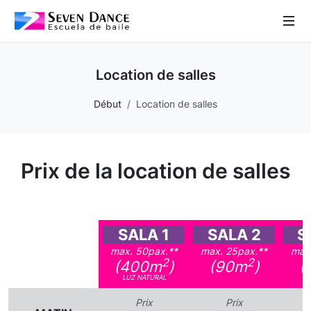
 Sub-Menu
Location de salles
 Sub-Menu
Début
Location de salles
 Sub-Menu
Prix de la location de salles
 Sub-Menu
SALA 1
SALA 2
S
max. 50pax.**
max. 25pax.**
max
2
2
(400m
)
(90m
)
(
LUZ NATURAL
LU
Prix
Prix