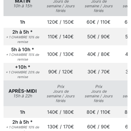
MATIN
Jours de
Jours de
J
10h à 15h
semaine / Jours
semaine / Jours
sema
fériés
fériés
1h
120€ / 150€
60€ / 110€
60
2h à 5h *
110€ / 140€
50€ / 90€
50
+ 1 CHAMBRE 10% de
remise
5h à 10h *
100€ / 130€
40€ / 80€
40
+ 1 CHAMBRE 15% de
remise
+10h *
90€ / 120€
30€ / 70€
30
+ 1 CHAMBRE 20% de
remise
Prix
Prix
APRÈS-MIDI
Jours de
Jours de
J
15h à 22h
semaine / Jours
semaine / Jours
sema
fériés
fériés
1h
140€ / 180€
80€ / 110€
80
2h à 5h *
130€ / 170€
60€ / 90€
60
+ 1 CHAMBRE 10% de