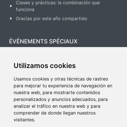
Clases y prácticas: la combinación que
funciona
Gracias por este año compartido
ÉVÉNEMENTS SPÉCIAUX
Festival Salsa & Bachata 2025
Utilizamos cookies
Festival Bailes de Salón 2025
Usamos cookies y otras técnicas de rastreo
para mejorar tu experiencia de navegación en
nuestra web, para mostrarte contenidos
personalizados y anuncios adecuados, para
analizar el tráfico en nuestra web y para
comprender de donde llegan nuestros
Copyright © 2026 Tous droits réservés à Seven Dance.
visitantes.