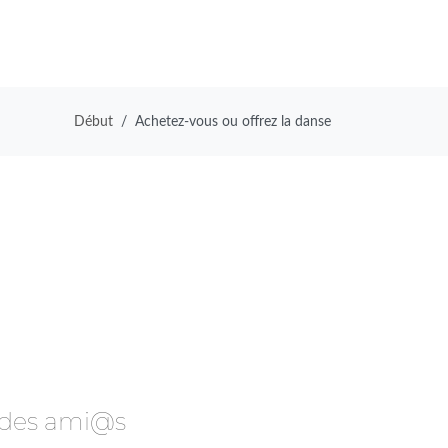
Début
Achetez-vous ou offrez la danse
u des ami@s