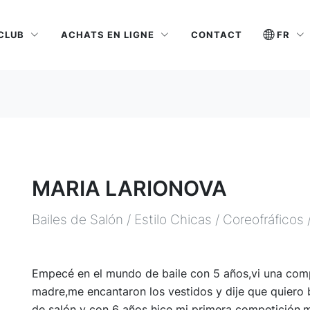
 CLUB
ACHATS EN LIGNE
FR
CONTACT
MARIA LARIONOVA
Bailes de Salón / Estilo Chicas / Coreofráficos
Empecé en el mundo de baile con 5 años,vi una comp
madre,me encantaron los vestidos y dije que quiero 
de salón y con 6 años hice mi primera competición,m