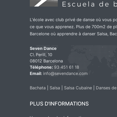
L'école avec club privé de danse où vous p
ce que vous apprenez. Plus de 700m2 de pl
Barcelone où apprendre à danser Salsa, Bacha
Seven Dance
C\ Perill, 10
08012 Barcelona
Téléphone:
93 451 61 18
Email:
info@sevendance.com
Bachata
|
Salsa
|
Salsa Cubaine
|
Danses de
PLUS D'INFORMATIONS