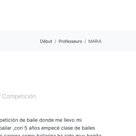
Début
Professeurs
MARIA
 / Competición
etición de baile donde me llevo mi
bailar ,con 5 años empecé clase de bailes
i carrera como bailarina ha sido muy bonita