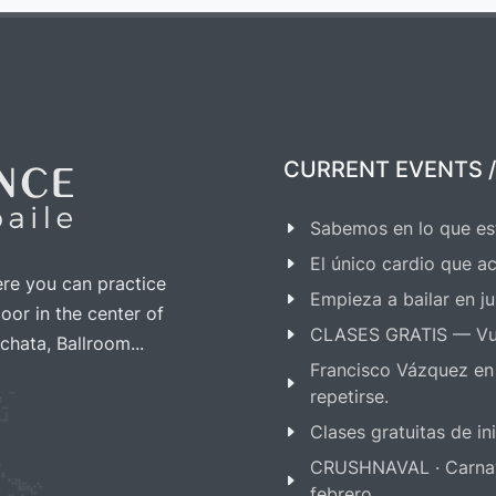
CURRENT EVENTS /
Sabemos en lo que es
El único cardio que ac
ere you can practice
Empieza a bailar en ju
oor in the center of
CLASES GRATIS — Vu
chata, Ballroom...
Francisco Vázquez en
repetirse.
Clases gratuitas de i
CRUSHNAVAL · Carnaval
febrero