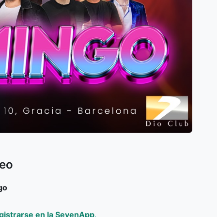
eo
go
gistrarse en la SevenApp
.