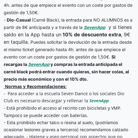
4h. antes de que empiece el evento con un coste por gastos de
gestión de 1,50€.
-
Dio-Casual
(Carné Black),
la entrada para NO ALUMNOS es a
y si tienes
partir de 8€ anticipada y a través de la
SevenApp
saldo en la App hasta un
10% de descuento extra
, 9€
en taquilla.
Puedes solicitar la devolución de la entrada desde
el mismo ticket generado hasta 4h. antes de que empiece el
evento con un coste por gastos de gestión de 1,50€.
Si
recargas la
SevenApp
y compras la entrada anticipada el
carné black podrá entrar cuando quieras, sin hacer colas, al
precio más económico y con el 10% dto.
 Normas y Recomendaciones:
-  Para acceder a la escuela Seven Dance o los sociales Dio 
Club es necesario descargar y rellenar la 
SevenApp
- Está prohibido el acceso al recinto con bicicletas y VMP. 
- Esta prohibido echar talco o resina al suelo, (podríamos
ocasionar lesiones graves a terceros) recomendamos calzado
- Higiene y aseo personal son aspectos que no
adecuado.