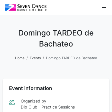
 Sub-Menu
 Sub-Menu
Domingo TARDEO de
 Sub-Menu
Bachateo
Home
Events
Domingo TARDEO de Bachateo
 Sub-Menu
Event information
Organized by
Dio Club - Practice Sessions